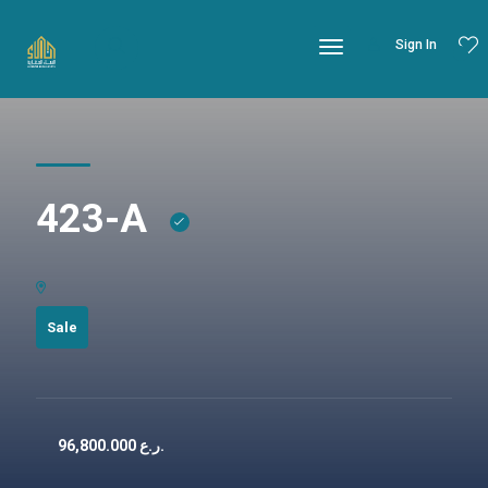
Sign In
423-A
Sale
96,800.000
ر.ع.