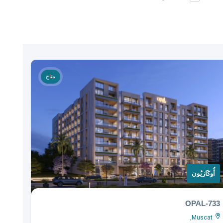
متاح
أُوكَازيُون
OPAL-733
Muscat,