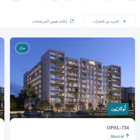
إعادة تعيين المرشحات
المزيد من الخيارات
متاح
أُوكَازيُون
OPAL-734
Muscat,