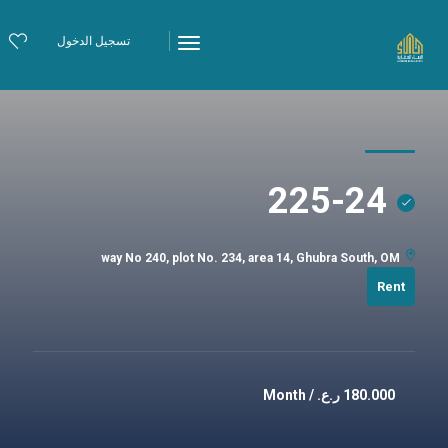
تسجيل الدخول
225-24
way No 240, plot No. 234, area 14, Ghubra South, OM
Rent
180.000
ر.ع. / Month